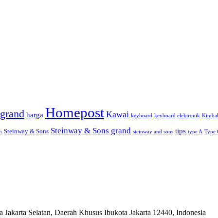
Homepost
grand
Kawai
harga
keyboard
keyboard elektronik
Kimbal
Steinway & Sons grand
tips
Steinway & Sons
n
steinway and sons
type A
Type 
 Jakarta Selatan, Daerah Khusus Ibukota Jakarta 12440, Indonesia