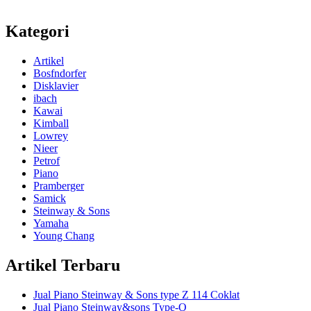
Kategori
Artikel
Bosfndorfer
Disklavier
ibach
Kawai
Kimball
Lowrey
Nieer
Petrof
Piano
Pramberger
Samick
Steinway & Sons
Yamaha
Young Chang
Artikel Terbaru
Jual Piano Steinway & Sons type Z 114 Coklat
Jual Piano Steinway&sons Type-O