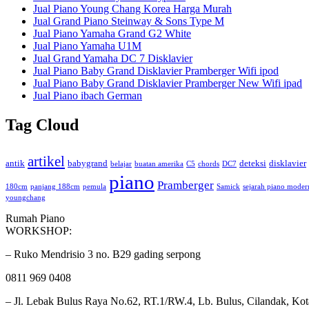
Jual Piano Young Chang Korea Harga Murah
Jual Grand Piano Steinway & Sons Type M
Jual Piano Yamaha Grand G2 White
Jual Piano Yamaha U1M
Jual Grand Yamaha DC 7 Disklavier
Jual Piano Baby Grand Disklavier Pramberger Wifi ipod
Jual Piano Baby Grand Disklavier Pramberger New Wifi ipad
Jual Piano ibach German
Tag Cloud
artikel
antik
babygrand
deteksi
disklavier
belajar
buatan amerika
C5
chords
DC7
piano
Pramberger
180cm
panjang 188cm
pemula
Samick
sejarah piano moder
youngchang
Rumah Piano
WORKSHOP:
– Ruko Mendrisio 3 no. B29 gading serpong
0811 969 0408
– Jl. Lebak Bulus Raya No.62, RT.1/RW.4, Lb. Bulus, Cilandak, Kota