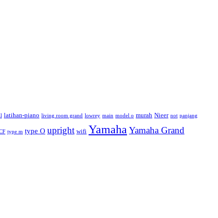
latihan-piano
murah
Nieer
l
living room grand
lowrey
main
model o
not
panjang
Yamaha
upright
Yamaha Grand
type O
wifi
CF
type m